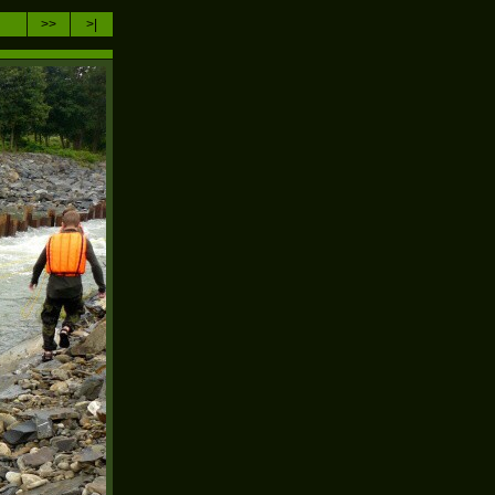
>>
>|