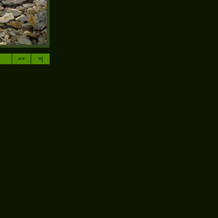
>>
>|