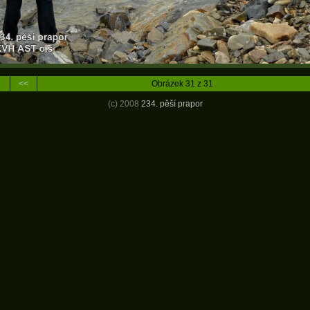
<<
Obrázek 31 z 31
(c) 2008
234. pěší prapor