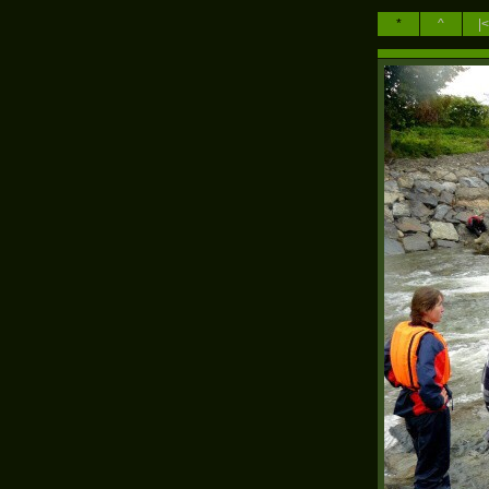
*
^
|<