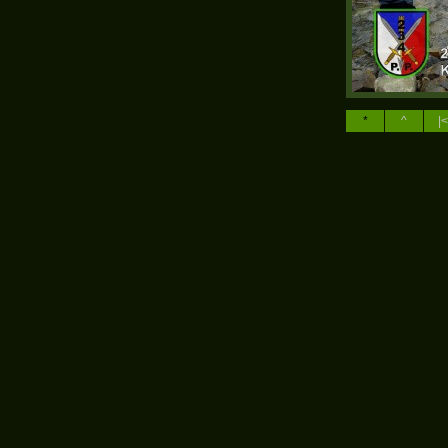
*
^
|<